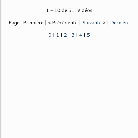
1 - 10 de 51 Vidéos
Page : Première | < Précédente |
Suivante
> |
Dernière
0
|
1
|
2
|
3
|
4
|
5