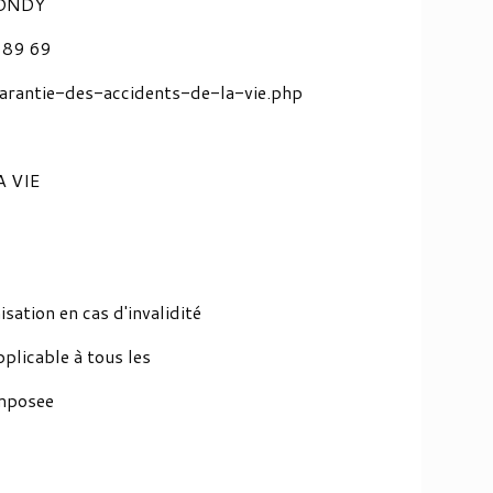
BONDY
4 89 69
arantie-des-accidents-de-la-vie.php
 VIE
isation en cas d'invalidité
pplicable à tous les
omposee