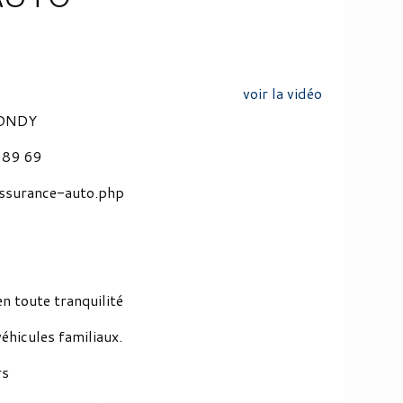
voir la vidéo
BONDY
4 89 69
assurance-auto.php
en toute tranquilité
hicules familiaux.
rs