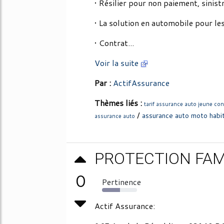
• Résilier pour non paiement, sinist
• La solution en automobile pour le
• Contrat...
Voir la suite
Par :
ActifAssurance
Thèmes liés :
tarif assurance auto jeune co
/
assurance auto moto habi
assurance auto
PROTECTION FAM
0
Pertinence
51%
Actif Assurance: