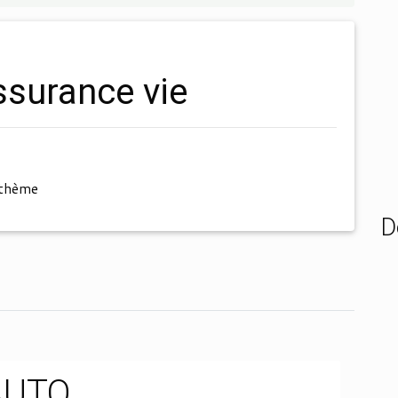
ssurance vie
 thème
D
AUTO