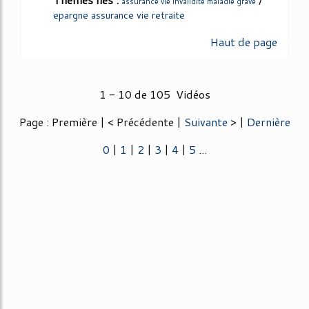
assurance vie invalidite maladie grave
epargne assurance vie retraite
Haut de page
1 - 10 de 105 Vidéos
Page : Première | < Précédente |
Suivante
> |
Dernière
0
|
1
|
2
|
3
|
4
|
5
...