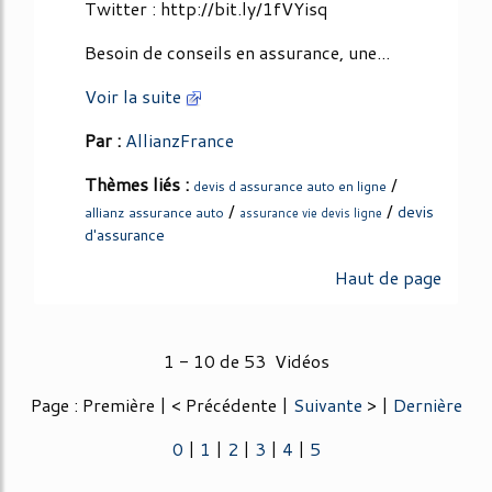
Twitter : http://bit.ly/1fVYisq
Besoin de conseils en assurance, une...
Voir la suite
Par :
AllianzFrance
Thèmes liés :
/
devis d assurance auto en ligne
/
/
devis
allianz assurance auto
assurance vie devis ligne
d'assurance
Haut de page
1 - 10 de 53 Vidéos
Page : Première | < Précédente |
Suivante
> |
Dernière
0
|
1
|
2
|
3
|
4
|
5