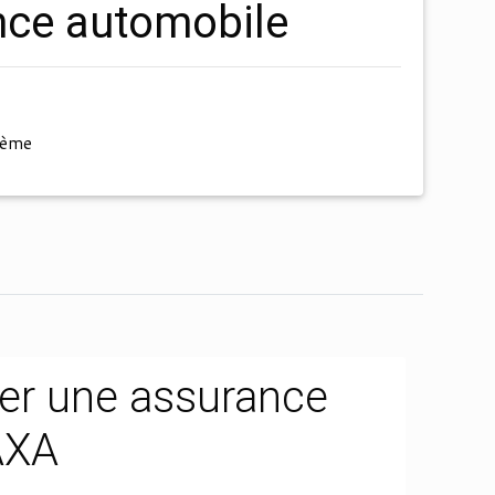
ance automobile
hème
er une assurance
AXA