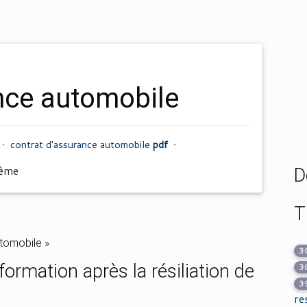
ance automobile
•
contrat d'assurance automobile
pdf
•
hème
D
T
utomobile »
3
ormation après la résiliation de
3
3
re