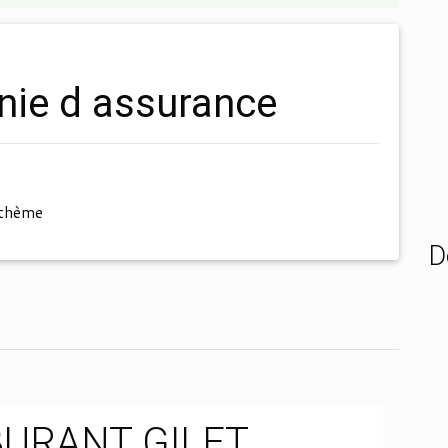
nie d assurance
 thème
D
URANT GILET