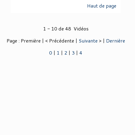
Haut de page
1 - 10 de 48 Vidéos
Page : Première | < Précédente |
Suivante
> |
Dernière
0
|
1
|
2
|
3
|
4