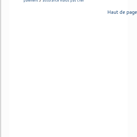
paiement
assurance malus pas cher
Haut de page